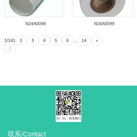
N24A0098
N24A0099
1/14
1
2
3
4
5
6
...
14
»
联系/Contact