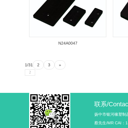
N24A0047
1/3
1
2
3
»
联系/Contac
扬中市银河橡塑制
蔡先生/MR CAI：18