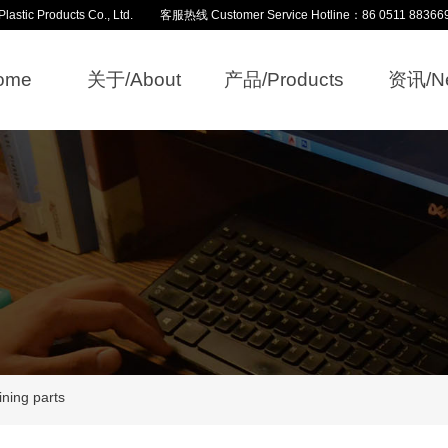
Products Co., Ltd. 客服热线 Customer Service Hotline：86 0511 88366
ome
关于/About
产品/Products
资讯/N
ng parts