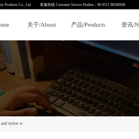
ucts Co., Ltd. 客服热线 Customer Service Hotline：86 0511 88366946
ome
关于/About
产品/Products
资讯/N
d nylon w